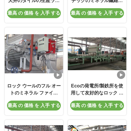
天井のタイルの生産ライ
チックのミネラル繊維の
ン/岩綿の生産ライン
天井板岩綿板
最高 の 価格 を 入手 する
最高 の 価格 を 入手 する
ロック ウールのフル オー
Ecoの発電所/製鉄所を使
トのミネラル ファイバ
用して友好的なロック ウ
ー・ボード装置/耐久の生
ール サンドイッチ パネル
最高 の 価格 を 入手 する
最高 の 価格 を 入手 する
産ラインは乗ります
の生産ライン