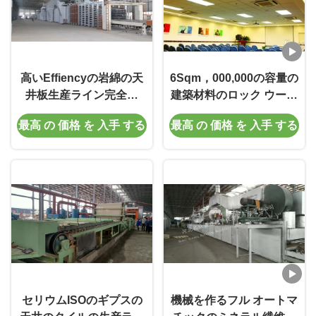
高いEffiencyの岩綿の天
6Sqm，000,000の容量の
井板生産ライン完全な
建築材料のロック ウール
Automaticlly
板生産ライン
最高 の 価格 を 入手 する
最高 の 価格 を 入手 する
セリウムISOのギプスの
機械を作るフル オートマ