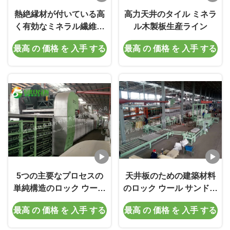
熱絶縁材が付いている高
高力天井のタイル ミネラ
く有効なミネラル繊維の
ル木製板生産ライン
天井板生産ライン
最高 の 価格 を 入手 する
最高 の 価格 を 入手 する
5つの主要なプロセスの
天井板のための建築材料
単純構造のロック ウール
のロック ウール サンドイ
板生産ライン
ッチ パネル ライン
最高 の 価格 を 入手 する
最高 の 価格 を 入手 する