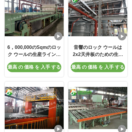
6，000,000のSqmのロッ
音響のロック ウールは
ク ウールの生産ライン、
2x2天井板のための生産
音響のロック ウールの天
ラインに乗ります
最高 の 価格 を 入手 する
最高 の 価格 を 入手 する
井板機械