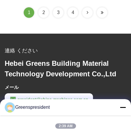
1
2
3
4
連絡 ください
Hebei Greens Building Material
Technology Development Co.,Ltd
メール
president@china-machines.com.cn
Greenspresident
労働時間
8:30-17:30
2:39 AM