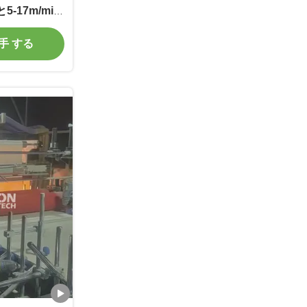
-17m/min
入手 する