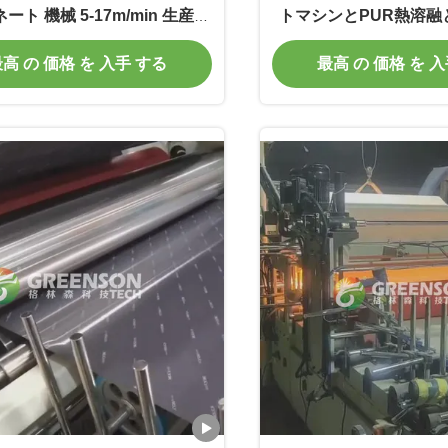
ート 機械 5-17m/min 生産速
トマシンとPUR熱溶融と5
度
生産速度
高 の 価格 を 入手 する
最高 の 価格 を 