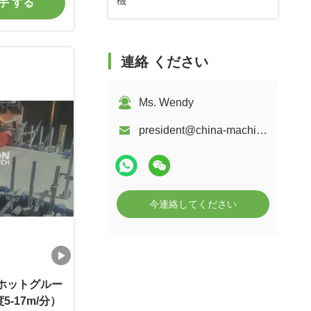
機
入手 する
連絡 ください
Ms. Wendy
president@china-machines.com.cn
今連絡してください
Rホットグルー
-17m/分）