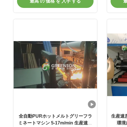
最高 の 価格 を 入手 する
最
全自動PURホットメルトグリーフラ
生産速度
ミネートマシン 5-17m/min 生産速度
環境