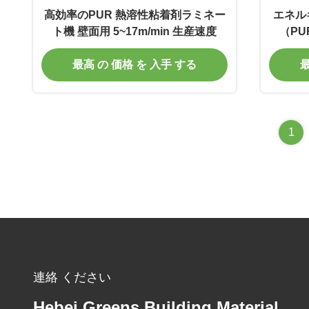
高効率のPUR 熱溶性粘着剤ラミネー
エネル
ト機 壁面用 5~17m/min 生産速度
（PU
17m
最高 の 価格 を 入手 する
最
1
連絡 ください
Hebei Greens Building Material