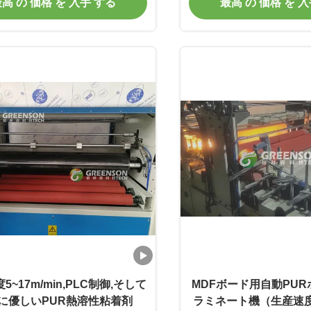
高 の 価格 を 入手 する
最高 の 価格 を 
5~17m/min,PLC制御,そして
MDFボード用自動PU
に優しいPUR熱溶性粘着剤
ラミネート機（生産速度5