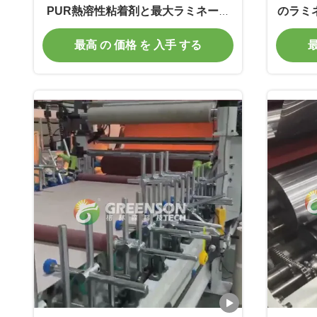
PUR熱溶性粘着剤と最大ラミネート
のラミネ
幅1300mm
最高 の 価格 を 入手 する
最