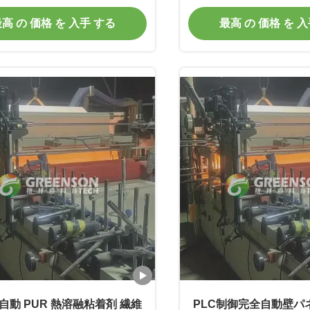
高 の 価格 を 入手 する
最高 の 価格 を 
自動 PUR 熱溶融粘着剤 繊維
PLC制御完全自動壁パ