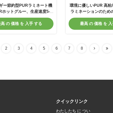
ギー節約型PURラミネート機
環境に優しいPUR 高
Rホットグルー、生産速度5-
ラミネーションのため
/分、全自動ラミネート対応）
ネート機
高 の 価格 を 入手 する
最高 の 価格 を 
2
3
4
5
6
7
8
クイックリンク
わたしたち に つい