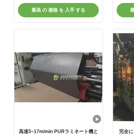
1220mm*2440-3000mm ジプス壁パ
最高 の 価格 を 入手 する
最
ネル
高速5~17m/min PURラミネート機と
完全に