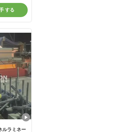
入手 する
ネルラミネー