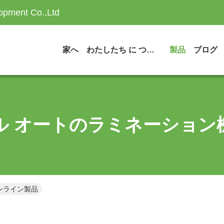
opment Co.,Ltd
家へ
わたしたち に つい て
製品
ブログ
ル オートのラミネーション
ンライン製品