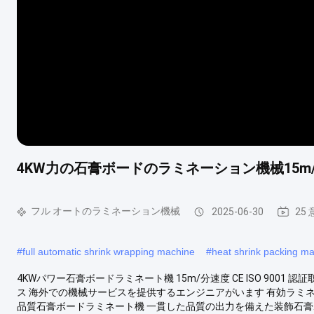
4KW力の石膏ボードのラミネーション機械15m/M
フル オートのラミネーション機械
2025-06-30
25
#
full automatic shrink wrapping machine
#
heat shrink packing m
4KWパワー石膏ボードラミネート機 15m/分速度 CE ISO 9001 認
ス 海外での機械サービスを提供するエンジニアがいます 有効ラミネート幅 
品質石膏ボードラミネート機 一貫した品質の出力を備えた装飾石膏ボ