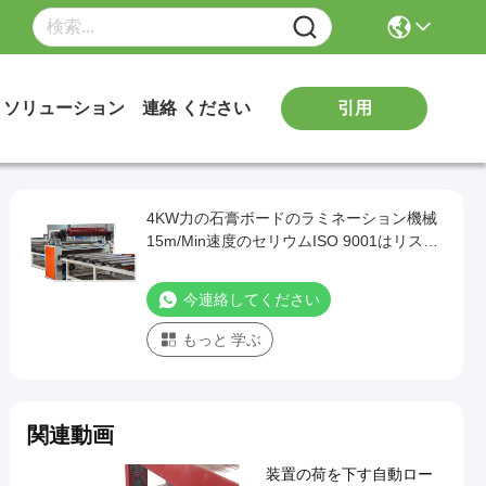
引用
ソリューション
連絡 ください
4KW力の石膏ボードのラミネーション機械
15m/Min速度のセリウムISO 9001はリスト
しました
今連絡してください
もっと 学ぶ
関連動画
装置の荷を下す自動ロー