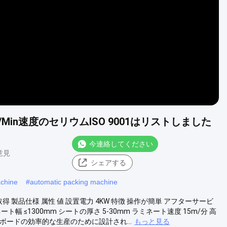
Video
in速度のセリウムISO 9001はリストしました
今連絡してください
 意見
シェアする
achine
#
automatic packing machine
証取得 製品仕様 属性 値 設置電力 4KW 特徴 操作が簡単 アフターサービ
≤1300mm シートの厚さ 5-30mm ラミネート速度 15m/分 高
ードの効率的な生産のために設計され...
もっと見る