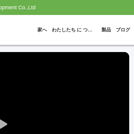
opment Co.,Ltd
家へ
わたしたち に つい て
製品
ブログ
Play