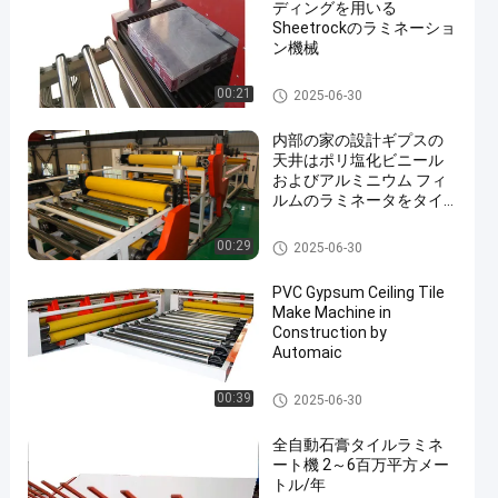
ディングを用いる
Sheetrockのラミネーショ
ン機械
フル オートのラミネーション
00:21
2025-06-30
機械
内部の家の設計ギプスの
天井はポリ塩化ビニール
およびアルミニウム フィ
ルムのラミネータをタイ
ルを張ります
フル オートのラミネーション
00:29
2025-06-30
機械
PVC Gypsum Ceiling Tile
Make Machine in
Construction by
Automaic
フル オートのラミネーション
00:39
2025-06-30
機械
全自動石膏タイルラミネ
ート機 2～6百万平方メー
トル/年